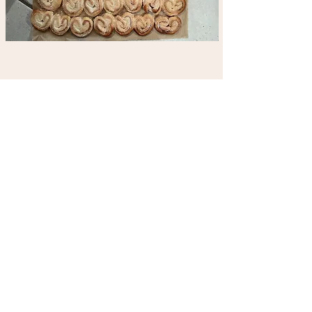
Na dann bis Morgen in alter
Frische!!
Ich wünsch Euch einen
spannenden Tag!
>>> Ihr seid jetzt Scann-
Profis!!!